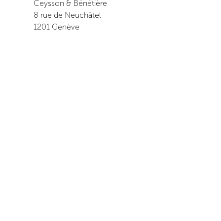
Ceysson & Bénétière
8 rue de Neuchâtel
1201
Genève
+ 33 6 08 07 02 79
地図を見る
展示会