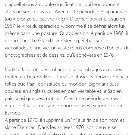
d'appellations à double significations, qui leur donnent
alors un sens nouveau. Avec cette période des Sparadraps
(ou « bronze du pauvre »), Erik Dietman devient, jusqu'en
1967, le « roi du sparadrap », comme il se définit alors lui-
même dans une posture d'autodérision. A partir de 1966, il
commence Le Grand Livre Sterling, Rébus sur les
vicissitudes d'une vie, un vaste rébus composé d'objets, de
photographies et de dessins, qu'il achèvera en 1976.
L'artiste fait alors des collages et assemblages avec des
matériaux hétéroclites : il réalise plusieurs oeuvres en pain
telles que Pain, constituée du mot pain (signifiant aussi
douleur en anglais), cuites en pain véritable et le Sac en
pain, ainsi que des mobiles. C'est une période de travail
intense et la succession de nombreuses expositions en
Europe.
A partir de 1970, il supprime un "n" à la fin de son nom et
signe Dietman. Dans les années 1970, son oeuvre se
diversifie et lorsqu'il réalise des « tableaux-poèmes », c'est