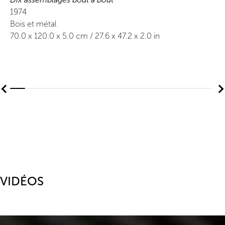
1974
Bois et métal
70.0
x
120.0
x 5.0
cm /
27.6
x
47.2
x 2.0
in
VIDÉOS