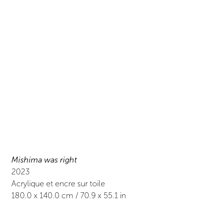
Mishima was right
2023
Acrylique et encre sur toile
180.0
x
140.0
cm /
70.9
x
55.1
in