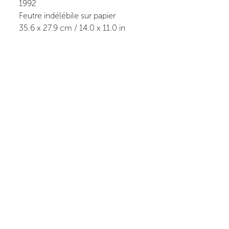
1992
Feutre indélébile sur papier
35.6
x
27.9
cm /
14.0
x
11.0
in