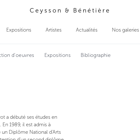
Ceysson & Bénétière
Expositions
Artistes
Actualités
Nos galeries
ction d'oeuvres
Expositions
Bibliographie
rot a débuté ses études en
 En 1989, il est admis à
e un Diplôme National d'Arts
'obtention d'un second diplôme,