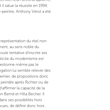
il salue la réussite en 1994.
e-peintre, Anthony Vérot a été
 représentation du réel non
ment, au sens noble du
oute tentative d'inscrire ses
explicite du modernisme est
questionne même pas le
rogation lui semble relever des
ernier, de propositions donc
de peindre après Richter ou de
'affirmer la capacité de la
on Bernd et Hilla Becher. Il
 dans ses possibilités hors
 vues, de définir donc hors