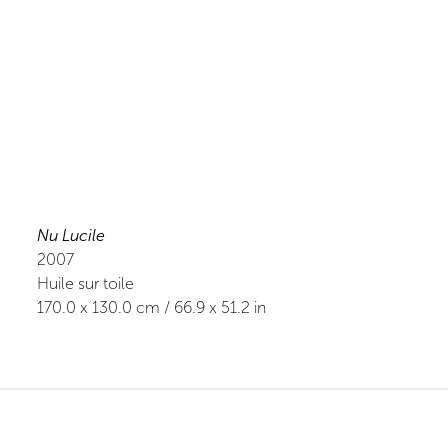
Nu Lucile
2007
Huile sur toile
170.0
x
130.0
cm /
66.9
x
51.2
in