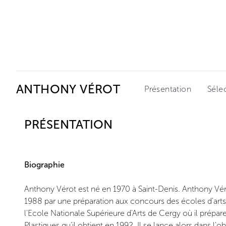
Ceysson & Bénétière
ANTHONY VÉROT
Présentation
Séle
PRÉSENTATION
Biographie
Anthony Vérot est né en 1970 à Saint-Denis. Anthony Vé
1988 par une préparation aux concours des écoles d'arts.
l'Ecole Nationale Supérieure d'Arts de Cergy où il prépar
Plastiques qu'il obtient en 1992. Il se lance alors dans l