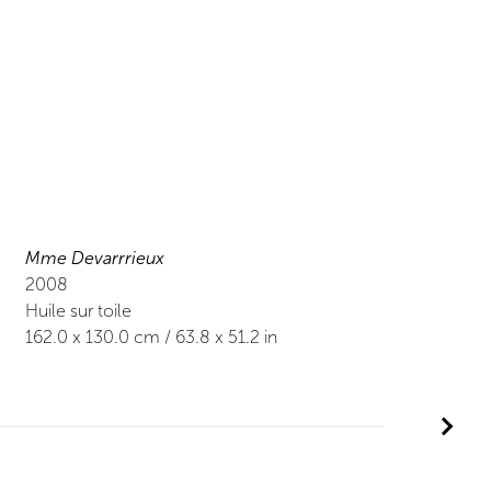
Mme Devarrrieux
2008
Huile sur toile
162.0
x
130.0
cm /
63.8
x
51.2
in