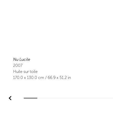
Nu Lucile
2007
Huile sur toile
170.0
x
130.0
cm /
66.9
x
51.2
in