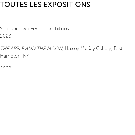
TOUTES LES EXPOSITIONS
Solo and Two Person Exhibitions
2023
THE APPLE AND THE MOON
,
Halsey McKay Gallery
, East
Hampton, NY
2022
When a Cloud Leaves the Sky
,
Turn Gallery
, New York, NY
2021
Day Break,
Tracy Morgan Gallery, Asheville, NC
2020
An Hoang, Drawings
, Able Baker Contemporary, Portland, ME
2019
An Hoang,
TURN Gallery, New York, NY