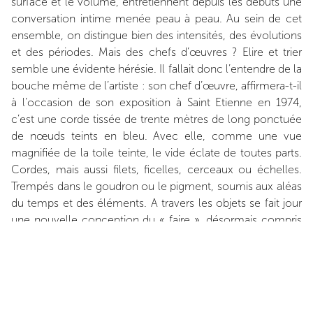
surface et le volume, entretiennent depuis les débuts une
conversation intime menée peau à peau. Au sein de cet
ensemble, on distingue bien des intensités, des évolutions
et des périodes. Mais des chefs d’œuvres ? Elire et trier
semble une évidente hérésie. Il fallait donc l’entendre de la
bouche même de l’artiste : son chef d’œuvre, affirmera-t-il
à l’occasion de son exposition à Saint Etienne en 1974,
c’est une corde tissée de trente mètres de long ponctuée
de nœuds teints en bleu. Avec elle, comme une vue
magnifiée de la toile teinte, le vide éclate de toutes parts.
Cordes, mais aussi filets, ficelles, cerceaux ou échelles.
Trempés dans le goudron ou le pigment, soumis aux aléas
du temps et des éléments. A travers les objets se fait jour
une nouvelle conception du « faire », désormais compris
comme dialogue avec une matière loin d’être inerte mais
considérée au contraire comme un champ de force.
Trouvés au gré d’une pratique de glanage, les matériaux
sont choisis pour leur attrait esthétique ou leur charge de
vécu avant d’être assemblés selon une logique relevant de