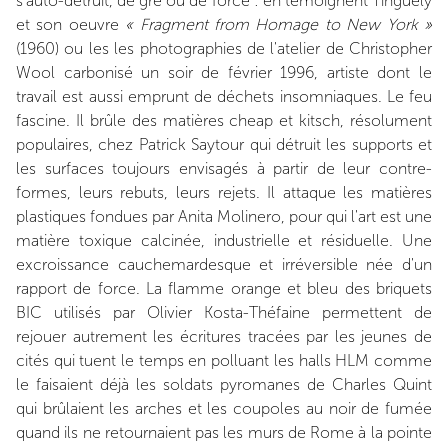
s'auto-détruit, de gré ou de force : en témoignent Tinguely
et son oeuvre
« Fragment from Homage to New York »
(1960) ou les les photographies de l'atelier de Christopher
Wool carbonisé un soir de février 1996, artiste dont le
travail est aussi emprunt de déchets insomniaques. Le feu
fascine. Il brûle des matières cheap et kitsch, résolument
populaires, chez Patrick Saytour qui détruit les supports et
les surfaces toujours envisagés à partir de leur contre-
formes, leurs rebuts, leurs rejets. Il attaque les matières
plastiques fondues par Anita Molinero, pour qui l'art est une
matière toxique calcinée, industrielle et résiduelle. Une
excroissance cauchemardesque et irréversible née d'un
rapport de force. La flamme orange et bleu des briquets
BIC utilisés par Olivier Kosta-Théfaine permettent de
rejouer autrement les écritures tracées par les jeunes de
cités qui tuent le temps en polluant les halls HLM comme
le faisaient déjà les soldats pyromanes de Charles Quint
qui brûlaient les arches et les coupoles au noir de fumée
quand ils ne retournaient pas les murs de Rome à la pointe