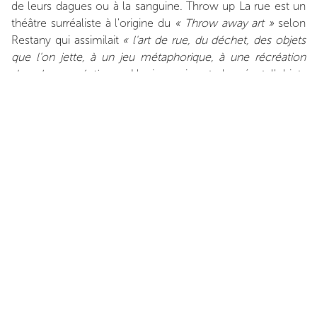
de leurs dagues ou à la sanguine. Throw up La rue est un
théâtre surréaliste à l'origine du
« Throw away art »
selon
Restany qui assimilait
« l'art de rue, du déchet, des objets
que l'on jette, à un jeu métaphorique, à une récréation
dans le re-création »
. Un jeu qui sort du néant l'objet-
déchet pour « l'élever à une dimension de pleine
expressivité nouvelle, poétique et humaine ». Alors l'art est
périmé chez SKKI©, chiffonnier baudelairien du siècle
anthropocène et dont la démarche questionne
notamment la tragédie des déchets de Stuart Chase et des
textes de Bernard London, économistes à l’origine du
concept de l’obsolescence programmée à la fin des
années 1920 et aujourd'hui appliquée par Apple. L'art est un
déchet décomposé et rehaussé de peinture chez Sarah
Braman qui bricole ses formes accidentées, manipulant les
matières précaires et low tech avec des gestes directs. Ses
sculptures résonnent avec les photographies de SKKI©,
publiées au jour le jour sur Instagram et avec les premières
oeuvres d'Anita Molinero qui faisait du déchet une