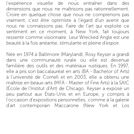
l'expérience visuelle de nous entraîner dans des
dimensions que nous ne maîtrisons pas rationnellement.
Croire en quelque chose que nous ne comprenons pas
vraiment, c’est être optimiste à l’égard d’un avenir que
nous ne connaissons pas. Faire de l'art qui exploite ce
sentiment en ce moment, à New York, fait toujours
ressentir comme visionnaire. Leur Wrecked Angle est une
beauté à la fois anéantie, stimulante et pleine d'espoir.
Née en 1974 à Baltimore (Maryland), Rosy Keyser a grandi
dans une communauté rurale où elle est devenue
familière des outils et des matériaux rustiques. En 1997,
elle a pris son baccalauréat en arts (BA - Bachelor of Arts)
à l’université de Cornell et en 2003, elle a obtenu une
maîtrise en beaux-arts (MFA - Master of Fine Arts) à la SAIC
(École de l’Institut d’Art) de Chicago. Keyser a exposé un
peu partout aux États-Unis et en Europe, y compris à
l’occasion d’expositions personnelles, comme à la galerie
d'art contemporain Maccarone (New York et Los
Angeles), à la galerie Peter Blum (New York) et à la
Contemporary Fine Arts (Berlin, Allemagne). Parmi ses
expositions collectives, on compte : Rosy Keyser &
Eleanor Mikus, Parts & Labor, Beacon, NY, Painter Painter
au Walker Art Center, Minneapolis, Minnesota, et Pink