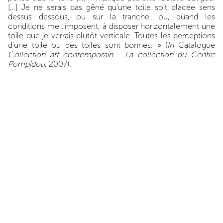
[…] Je ne serais pas gêné qu’une toile soit placée sens
dessus dessous, ou sur la tranche, ou, quand les
conditions me l’imposent, à disposer horizontalement une
toile que je verrais plutôt verticale. Toutes les perceptions
d’une toile ou des toiles sont bonnes. » (
In
Catalogue
Collection art contemporain - La collection du Centre
Pompidou
, 2007).
ARTISTE
Claude Viallat
VISITE
Lieu
Ceysson & Bénétière
Lyon