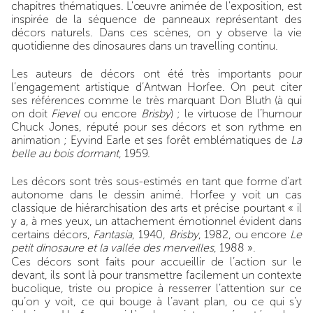
chapitres thématiques. L'œuvre animée de l'exposition, est
inspirée de la séquence de panneaux représentant des
décors naturels. Dans ces scènes, on y observe la vie
quotidienne des dinosaures dans un travelling continu.
Les auteurs de décors ont été très importants pour
l’engagement artistique d’Antwan Horfee. On peut citer
ses références comme le très marquant Don Bluth (à qui
on doit
Fievel
ou encore
Brisby
) ; le virtuose de l’humour
Chuck Jones, réputé pour ses décors et son rythme en
animation ; Eyvind Earle et ses forêt emblématiques de
La
belle au bois dormant
, 1959.
Les décors sont très sous-estimés en tant que forme d’art
autonome dans le dessin animé. Horfee y voit un cas
classique de hiérarchisation des arts et précise pourtant « il
y a, à mes yeux, un attachement émotionnel évident dans
certains décors,
Fantasia
, 1940,
Brisby
, 1982, ou encore
Le
petit dinosaure et la vallée des merveilles
, 1988 ».
Ces décors sont faits pour accueillir de l’action sur le
devant, ils sont là pour transmettre facilement un contexte
bucolique, triste ou propice à resserrer l’attention sur ce
qu’on y voit, ce qui bouge à l’avant plan, ou ce qui s’y