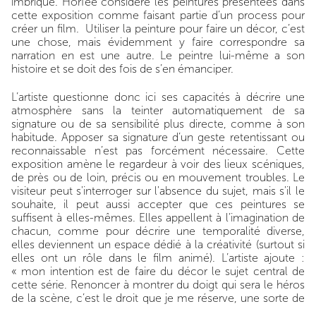
imbrique. Horfee considère les peintures présentées dans
cette exposition comme faisant partie d’un process pour
créer un film. Utiliser la peinture pour faire un décor, c’est
une chose, mais évidemment y faire correspondre sa
narration en est une autre. Le peintre lui-même a son
histoire et se doit des fois de s’en émanciper.
L’artiste questionne donc ici ses capacités à décrire une
atmosphère sans la teinter automatiquement de sa
signature ou de sa sensibilité plus directe, comme à son
habitude. Apposer sa signature d’un geste retentissant ou
reconnaissable n’est pas forcément nécessaire. Cette
exposition amène le regardeur à voir des lieux scéniques,
de près ou de loin, précis ou en mouvement troubles. Le
visiteur peut s'interroger sur l'absence du sujet, mais s'il le
souhaite, il peut aussi accepter que ces peintures se
suffisent à elles-mêmes. Elles appellent à l’imagination de
chacun, comme pour décrire une temporalité diverse,
elles deviennent un espace dédié à la créativité (surtout si
elles ont un rôle dans le film animé). L’artiste ajoute :
« mon intention est de faire du décor le sujet central de
cette série. Renoncer à montrer du doigt qui sera le héros
de la scène, c’est le droit que je me réserve, une sorte de
refus de l’autorité présentielle ». Une fois dit, on doit