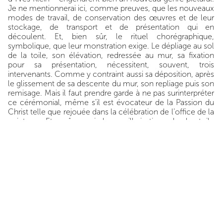
Je ne mentionnerai ici, comme preuves, que les nouveaux
modes de travail, de conservation des œuvres et de leur
stockage, de transport et de présentation qui en
découlent. Et, bien sûr, le rituel chorégraphique,
symbolique, que leur monstration exige. Le dépliage au sol
de la toile, son élévation, redressée au mur, sa fixation
pour sa présentation, nécessitent, souvent, trois
intervenants. Comme y contraint aussi sa déposition, après
le glissement de sa descente du mur, son repliage puis son
remisage. Mais il faut prendre garde à ne pas surinterpréter
ce cérémonial, même s’il est évocateur de la Passion du
Christ telle que rejouée dans la célébration de l’oﬃce de la
peinture. Et même si la capillarisation de la toile
imprégnant la couleur dans la texture du tissu renoue avec
la Vera Iconica, ce voile avec lequel une femme pieuse
témoigne de sa compassion envers Jésus en essuyant la
sueur de son visage, de sa face, Claude Viallat, comme
toujours, dans son travail ne se satisfait pas d’une
monosémie réduisant le travail de peinture à une
illustration, à une istoria.
Mais sans que soit négligé le dessin, un dessin non pas «
établi » par un tracé virtuose, comme celui que d’un cercle