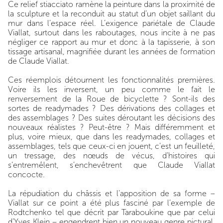
Ce relief stiacciato ramène la peinture dans la proximité de
la sculpture et la reconduit au statut d’un objet saillant du
mur dans l’espace réel. L’exigence pariétale de Claude
Viallat, surtout dans les raboutages, nous incite à ne pas
négliger ce rapport au mur et donc à la tapisserie, à son
tissage artisanal, magnifiée durant les années de formation
de Claude Viallat.
Ces réemplois détournent les fonctionnalités premières.
Voire ils les inversent, un peu comme le fait le
renversement de la Roue de bicyclette ? Sont-ils des
sortes de readymades ? Des dérivations des collages et
des assemblages ? Des suites déroutant les décisions des
nouveaux réalistes ? Peut-être ? Mais diﬀéremment et
plus, voire mieux, que dans les readymades, collages et
assemblages, tels que ceux-ci en jouent, c’est un feuilleté,
un tressage, des nœuds de vécus, d’histoires qui
s’entremêlent, s’enchevêtrent que Claude Viallat
concocte.
La répudiation du châssis et l’apposition de sa forme –
Viallat sur ce point a été plus fasciné par l’exemple de
Rodtchenko tel que décrit par Taraboukine que par celui
d’Yves Klein – engendrent bien un nouveau genre pictural.