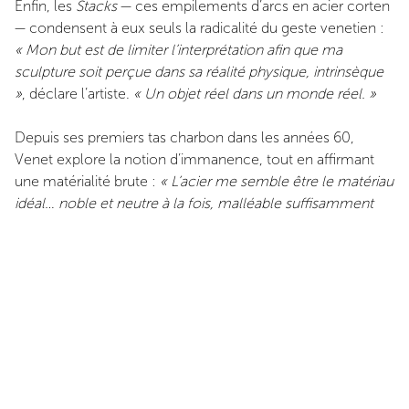
Enfin, les
Stacks
— ces empilements d’arcs en acier corten
— condensent à eux seuls la radicalité du geste venetien :
« Mon but est de limiter l’interprétation afin que ma
sculpture soit perçue dans sa réalité physique, intrinsèque
»
, déclare l’artiste.
« Un objet réel dans un monde réel. »
Depuis ses premiers tas charbon dans les années 60,
Venet explore la notion d’immanence, tout en affirmant
une matérialité brute :
« L’acier me semble être le matériau
idéal… noble et neutre à la fois, malléable suffisamment
pour ce que je souhaite faire. »
Figure incontournable du dialogue entre art et
mathématiques, Bernar Venet s’est imposé dès les années
1970 sur la scène internationale. Installé à New York puis
au Muy, où il a sa fondation, il poursuit une œuvre qui
conjugue rigueur conceptuelle, puissance plastique et
audace formelle. Cette exposition au Domaine de Panéry
rend hommage à un parcours hors norme, et célèbre,