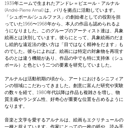
1939年ニームで生まれたアンドレ＝ピエール・アルナル
(André-Pierre Arnal) は、パリを拠点に活動しています。
「シュポール/シュルファス」の創始者としての役割を担
っていた1966〜1968年から、本人の作品も認められるよ
うになりました。このグループのアーティスト達は、具象
絵画とは決別しています。彼らにとって、具象絵画のだま
し絵的な遠近法の使い方は「目ではなく精神をだます」も
のでした。彼らによれば、絵画には特定の対象物を再現す
るのとは違う機能があり、作品の中でも特に支持体（シュ
ポール）と色という二つの要素を研究していました。
アルナルは活動初期の頃から、アートにおけるシニフィア
ンの領域にこだわってきました。創意に富んだ研究や実験
の数々を経て、1980年代以降は作品も複雑さを増し、物
質主義やランダム性、好奇心が重要な位置を占めるように
なります。
音楽と文学を愛するアルナルは、絵画もエクリチュールの
一種と捉えています。作家にとっての一枚の紙や、読み手