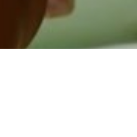
The Evergreens, Lauren Luloff