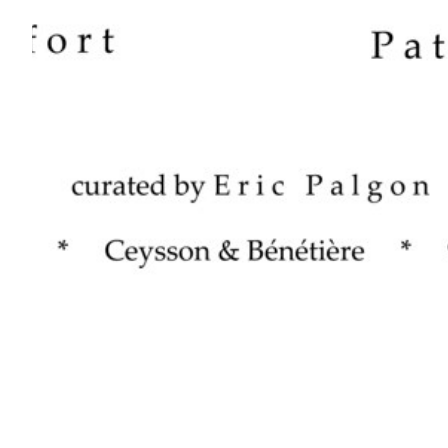
What Wind
Curated by Eric Palgon
New York