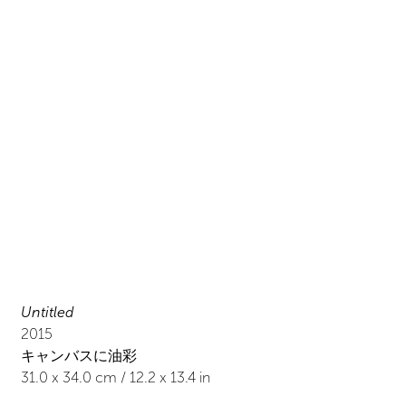
Untitled
2015
キャンバスに油彩
31.0
x
34.0
cm /
12.2
x
13.4
in