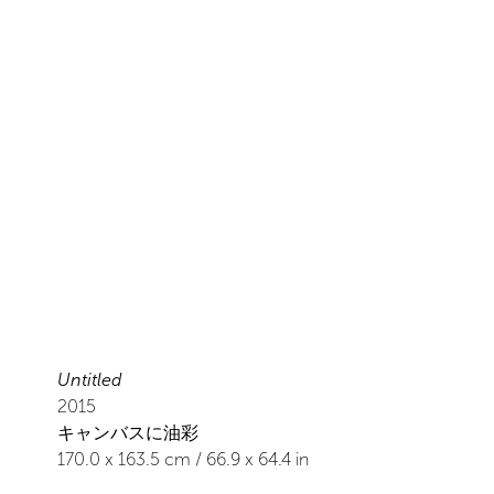
Untitled
2015
キャンバスに油彩
170.0
x
163.5
cm /
66.9
x
64.4
in