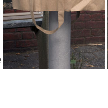
FEED THE METER
Wandhaff