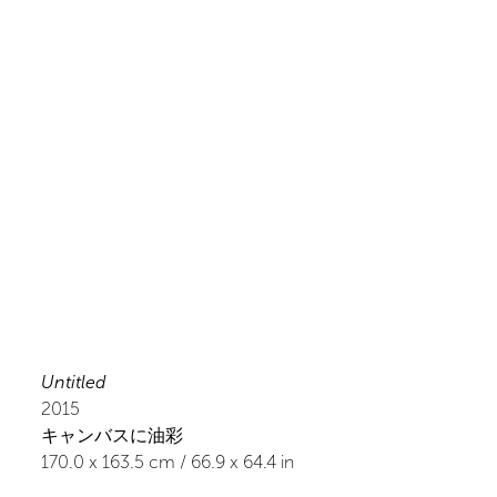
Untitled
2015
キャンバスに油彩
170.0
x
163.5
cm /
66.9
x
64.4
in