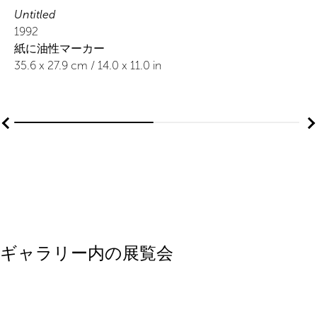
Untitled
1992
紙に油性マーカー
35.6
x
27.9
cm /
14.0
x
11.0
in
ギャラリー内の展覧会