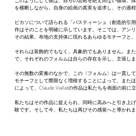
このようにして彼は、自らの芸術を絶え間ない循環、採
を横断しながら、自身の絵画の真実を追求し、その過程
ピカソについて語られる「パスティーシュ（創造的引用）」
作はそのことを明確に示しています。そこでは、アンリ
その結果、布地の支持体に現れるあらゆるモチーフと、それを
それらは装飾的でもなく、具象的でもありません。また
で、それぞれのフォルムは自らの存在を示し、主張しま
その無数の変奏のなかで、この〈フォルム〉は一貫して
モチーフとして際限なく増殖することによって、またほ
によって、Claude Viallatの作品は私たちを画面
私たちはその作品に捉えられ、同時に高みへと引き上げ
験です。そして今、私たちは再びその感覚へと導かれま
それこそが、Claude Viallatの芸術なのです。