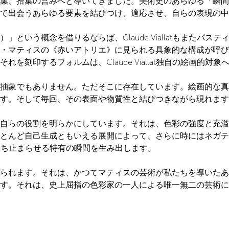
集、拾集の営みへと導いてきました。美術史のあらゆる「瞬間
で出会うあらゆる要素を結びつけ、適応させ、自らの表現の中
という概念を借りるならば、Claude Viallatもまたパ
・マティスの《赤いアトリエ》に見られる具象的な構成が呼び
刻印するフォルムは、Claude Viallat独自の絵画的対象
抽象でもありません。ただそこに存在しています。絵画的な真
す。そして毎回、その表面や物質性と結びつきながら現れます
自らの役割を明らかにしています。それは、色彩の強度と充溢
とんど自己生成ともいえる展開によって、さらに時にはネガテ
の前に立ち止まらせる特有の瞬間を生み出します。
られます。それは、かつてマティスの芸術が私たちを導いたあ
す。それは、史上屈指の色彩家の一人による唯一無二の芸術に