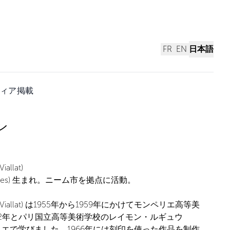
FR
EN
日本語
ィア掲載
ン
llat)
Nîmes) 生まれ。ニーム市を拠点に活動。
Viallat) は1955年から1959年にかけてモンペリエ高等美
62年とパリ国立高等美術学校のレイモン・ルギュウ
) のアトリエで学びました。1966年には刻印を使った作品を制作