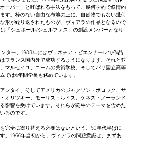
オーバー」と呼ばれる手法をもって、幾何学的で叙情的
ます。枠のない自由な布地の上に、自然物でもない幾何
な形が繰り返されたものが、ヴィアラの作品となるので
アラは「シュポール/シュルファス」の創設メンバーとなり
センター、1988年にはヴェネチア・ビエンナーレで作品
はフランス国内外で成功するようになります。それと並
、マルセイユ、ニームの美術学校、そしてパリ国立高等
ムでは6年間学長も務めています。
アンタイ、そしてアメリカのジャクソン・ポロック、サ
・オリツキー、モーリス・ルイス、ケネス・ノーランド
る影響を受けています。それらが闘牛のテーマを含めた
いるのです。
を完全に塗り替える必要はないという、60年代半ばに
す。1966年当初から、ヴィアラの問題意識は、まずあ