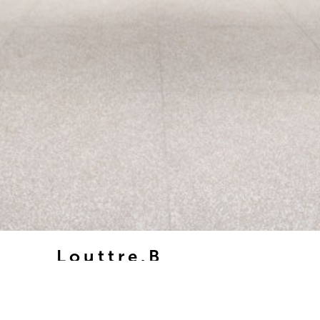
Louttre.B
You can't lock up the sky
Lyon