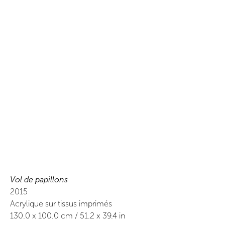
Vol de papillons
2015
Acrylique sur tissus imprimés
130.0
x
100.0
cm /
51.2
x
39.4
in